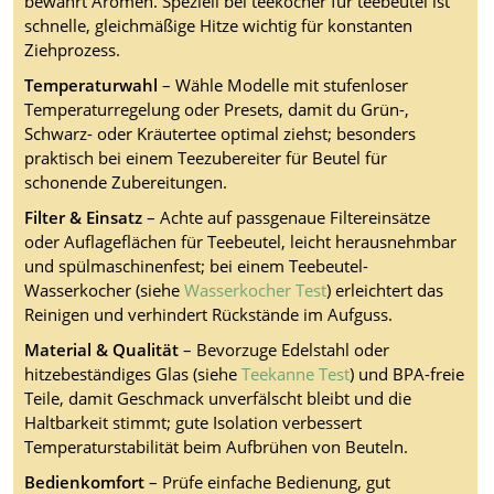
bewahrt Aromen. Speziell bei teekocher für teebeutel ist
schnelle, gleichmäßige Hitze wichtig für konstanten
Ziehprozess.
Temperaturwahl
– Wähle Modelle mit stufenloser
Temperaturregelung oder Presets, damit du Grün-,
Schwarz- oder Kräutertee optimal ziehst; besonders
praktisch bei einem Teezubereiter für Beutel für
schonende Zubereitungen.
Filter & Einsatz
– Achte auf passgenaue Filtereinsätze
oder Auflageflächen für Teebeutel, leicht herausnehmbar
und spülmaschinenfest; bei einem Teebeutel-
Wasserkocher (siehe
Wasserkocher Test
) erleichtert das
Reinigen und verhindert Rückstände im Aufguss.
Material & Qualität
– Bevorzuge Edelstahl oder
hitzebeständiges Glas (siehe
Teekanne Test
) und BPA-freie
Teile, damit Geschmack unverfälscht bleibt und die
Haltbarkeit stimmt; gute Isolation verbessert
Temperaturstabilität beim Aufbrühen von Beuteln.
Bedienkomfort
– Prüfe einfache Bedienung, gut