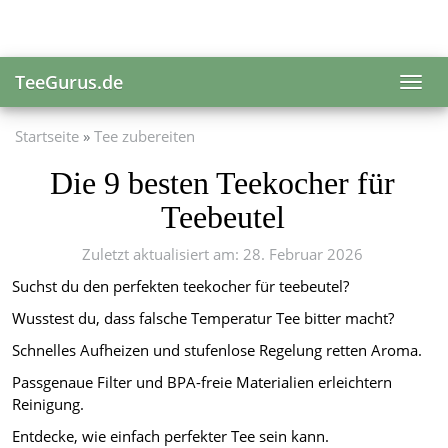
Skip
to
main
content
TeeGurus.de
Toggl
navig
Startseite
Tee zubereiten
Die 9 besten Teekocher für
Teebeutel
Zuletzt aktualisiert am: 28. Februar 2026
Suchst du den perfekten teekocher für teebeutel?
Wusstest du, dass falsche Temperatur Tee bitter macht?
Schnelles Aufheizen und stufenlose Regelung retten Aroma.
Passgenaue Filter und BPA-freie Materialien erleichtern
Reinigung.
Entdecke, wie einfach perfekter Tee sein kann.